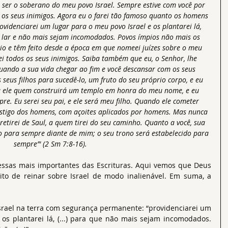
 ser o soberano do meu povo Israel. Sempre estive com você por 
 os seus inimigos. Agora eu o farei tão famoso quanto os homens 
ovidenciarei um lugar para o meu povo Israel e os plantarei lá, 
 lar e não mais sejam incomodados. Povos ímpios não mais os 
io e têm feito desde a época em que nomeei juízes sobre o meu 
i todos os seus inimigos. Saiba também que eu, o Senhor, lhe 
uando a sua vida chegar ao fim e você descansar com os seus 
seus filhos para sucedê-lo, um fruto do seu próprio corpo, e eu 
erá ele quem construirá um templo em honra do meu nome, e eu 
re. Eu serei seu pai, e ele será meu filho. Quando ele cometer 
astigo dos homens, com açoites aplicados por homens. Mas nunca 
retirei de Saul, a quem tirei do seu caminho. Quanto a você, sua 
o para sempre diante de mim; o seu trono será estabelecido para 
sempre’" (2 Sm 7:8-16).
messas mais importantes das Escrituras. Aqui vemos que Deus 
to de reinar sobre Israel de modo inalienável. Em suma, a 
 Israel na terra com segurança permanente: “providenciarei um 
os plantarei lá, (...) para que não mais sejam incomodados. 