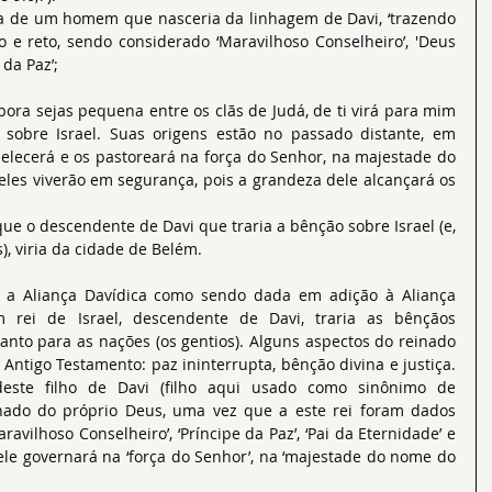
 fala de um homem que nasceria da linhagem de Davi, ‘trazendo 
 e reto, sendo considerado ‘Maravilhoso Conselheiro’, 'Deus 
 da Paz’;
mbora sejas pequena entre os clãs de Judá, de ti virá para mim 
sobre Israel. Suas origens estão no passado distante, em 
abelecerá e os pastoreará na força do Senhor, na majestade do 
les viverão em segurança, pois a grandeza dele alcançará os 
 que o descendente de Davi que traria a bênção sobre Israel (e, 
), viria da cidade de Belém.
 a Aliança Davídica como sendo dada em adição à Aliança 
rei de Israel, descendente de Davi, traria as bênçãos 
anto para as nações (os gentios). Alguns aspectos do reinado 
Antigo Testamento: paz ininterrupta, bênção divina e justiça. 
ste filho de Davi (filho aqui usado como sinônimo de 
inado do próprio Deus, uma vez que a este rei foram dados 
ravilhoso Conselheiro’, ‘Príncipe da Paz’, ‘Pai da Eternidade’ e 
le governará na ‘força do Senhor’, na ‘majestade do nome do 