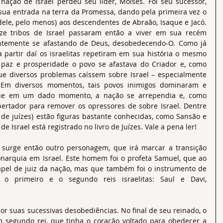
nação de Israel perdeu seu líder, Moisés. Foi seu sucessor, 
sua entrada na terra da Promessa, dando pela primeira vez o 
dele, pelo menos) aos descendentes de Abraão, Isaque e Jacó. 
ze tribos de Israel passaram então a viver em sua recém 
ntemente se afastando de Deus, desobedecendo-O. Como já 
 a partir daí os israelitas repetiram em sua história o mesmo 
 paz e prosperidade o povo se afastava do Criador e, como 
e diversos problemas caíssem sobre Israel – especialmente 
 Em diversos momentos, tais povos inimigos dominaram e 
 que em um dado momento, a nação se arrependia e, como 
bertador para remover os opressores de sobre Israel. Dentre 
de juízes) estão figuras bastante conhecidas, como Sansão e 
de Israel está registrado no livro de Juízes. Vale a pena ler!
 surge então outro personagem, que irá marcar a transição 
narquia em Israel. Este homem foi o profeta Samuel, que ao 
pel de juiz da nação, mas que também foi o instrumento de 
o primeiro e o segundo reis israelitas: Saul e Davi, 
or suas sucessivas desobediências. No final de seu reinado, o 
 segundo rei, que tinha o coração voltado para obedecer a 