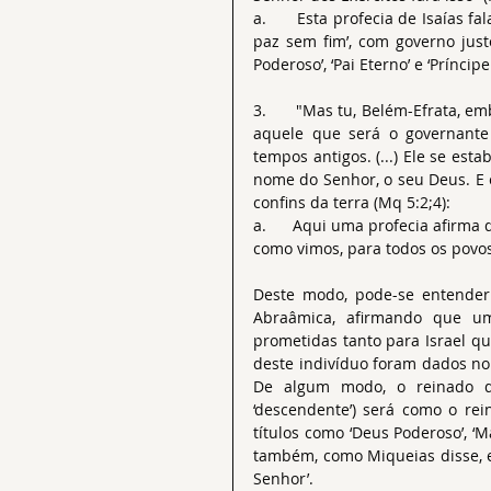
a.      Esta profecia de Isaías
paz sem fim’, com governo justo
Poderoso’, ‘Pai Eterno’ e ‘Príncipe
3.      "Mas tu, Belém-Efrata, e
aquele que será o governante 
tempos antigos. (...) Ele se est
nome do Senhor, o seu Deus. E e
confins da terra (Mq 5:2;4):
a.      Aqui uma profecia afirma
como vimos, para todos os povos
Deste modo, pode-se entender
Abraâmica, afirmando que um 
prometidas tanto para Israel qu
deste indivíduo foram dados no 
De algum modo, o reinado de
‘descendente’) será como o re
títulos como ‘Deus Poderoso’, ‘Ma
também, como Miqueias disse, e
Senhor’.