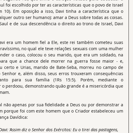
l foi escolhido por ter as características que o povo de Israel 
 10). Em oposição a isso, Davi tinha a característica que o 
lquer outro ser humano): amar a Deus sobre todas as coisas. 
Saul e de sua descendência o direito ao trono de Israel, Davi 
vi era um homem fiel a Ele, este rei também cometeu suas 
gravíssimo, no qual ele teve relações sexuais com uma mulher 
onder o caso, colocou o seu marido, que era um soldado, na 
para que a chance dele morrer na guerra fosse maior - e, 
eu certo e Urias, marido de Bate-Seba, morreu no campo de 
lo Senhor e, além disso, seus erros trouxeram consequências 
anto para sua família (1Rs 15:5). Porém, mediante o 
r o perdoou, demonstrando quão grande é a misericórdia que 
amam.
al não apenas por sua fidelidade a Deus ou por demonstrar a 
ém porque foi com este homem que o Criador estabeleceu um 
ança Davídica:
avi: ‘Assim diz o Senhor dos Exércitos: Eu o tirei das pastagens, 