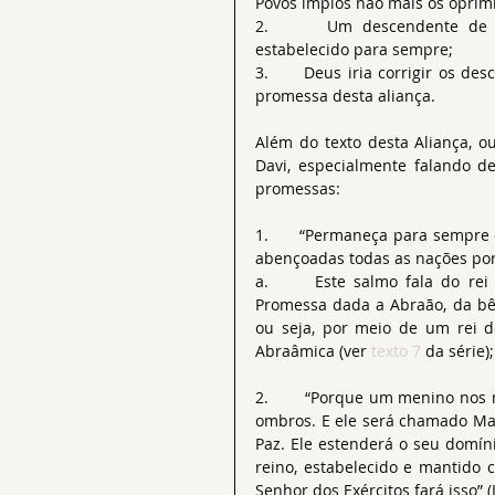
Povos ímpios não mais os oprimirã
2.      Um descendente de D
estabelecido para sempre;
3.      Deus iria corrigir os d
promessa desta aliança.
Além do texto desta Aliança, o
Davi, especialmente falando d
promessas:
1.      “Permaneça para sempre
abençoadas todas as nações por 
a.      Este salmo fala do rei
Promessa dada a Abraão, da bên
ou seja, por meio de um rei d
Abraâmica (ver 
texto 7 
da série);
2.       “Porque um menino nos 
ombros. E ele será chamado Mara
Paz. Ele estenderá o seu domíni
reino, estabelecido e mantido 
Senhor dos Exércitos fará isso” (I