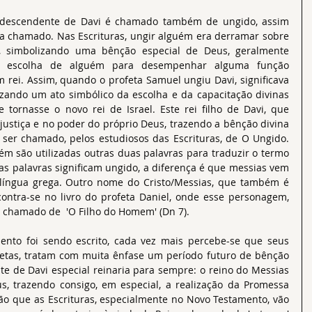
i descendente de Davi é chamado também de ungido, assim 
 chamado. Nas Escrituras, ungir alguém era derramar sobre 
, simbolizando uma bênção especial de Deus, geralmente 
ou escolha de alguém para desempenhar alguma função 
rei. Assim, quando o profeta Samuel ungiu Davi, significava 
izando um ato simbólico da escolha e da capacitação divinas 
 tornasse o novo rei de Israel. Este rei filho de Davi, que 
ustiça e no poder do próprio Deus, trazendo a bênção divina 
 ser chamado, pelos estudiosos das Escrituras, de O Ungido. 
m são utilizadas outras duas palavras para traduzir o termo 
uas palavras significam ungido, a diferença é que messias vem 
 língua grega. Outro nome do Cristo/Messias, que também é 
ontra-se no livro do profeta Daniel, onde esse personagem, 
é chamado de  'O Filho do Homem' (Dn 7).
nto foi sendo escrito, cada vez mais percebe-se que seus 
fetas, tratam com muita ênfase um período futuro de bênção 
 de Davi especial reinaria para sempre: o reino do Messias 
us, trazendo consigo, em especial, a realização da Promessa 
ão que as Escrituras, especialmente no Novo Testamento, vão 