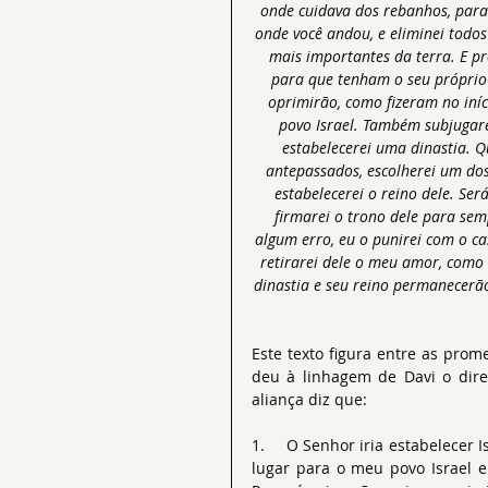
onde cuidava dos rebanhos, para
onde você andou, e eliminei todos
mais importantes da terra. E pr
para que tenham o seu próprio
oprimirão, como fizeram no iníc
povo Israel. Também subjugare
estabelecerei uma dinastia. Q
antepassados, escolherei um dos 
estabelecerei o reino dele. S
firmarei o trono dele para semp
algum erro, eu o punirei com o c
retirarei dele o meu amor, como 
dinastia e seu reino permanecerã
Este texto figura entre as pro
deu à linhagem de Davi o direi
aliança diz que:
1.     O Senhor iria estabelecer
lugar para o meu povo Israel e 