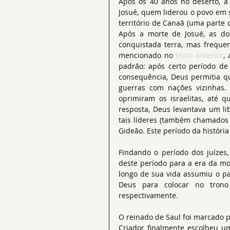
Após os 40 anos no deserto, a 
Josué, quem liderou o povo em 
território de Canaã (uma parte 
Após a morte de Josué, as do
conquistada terra, mas freque
mencionado no 
texto anterior
,
padrão: após certo período de
consequência, Deus permitia qu
guerras com nações vizinhas.
oprimiram os israelitas, até
resposta, Deus levantava um li
tais líderes (também chamados 
Gideão. Este período da história 
Findando o período dos juízes,
deste período para a era da mo
longo de sua vida assumiu o pa
Deus para colocar no trono 
respectivamente.
O reinado de Saul foi marcado p
Criador finalmente escolheu um