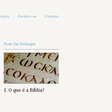
rviços
Envolva-se
Contato
Posts Em Destaque
1. O que é a Bíblia?
É preciso nascer de novo