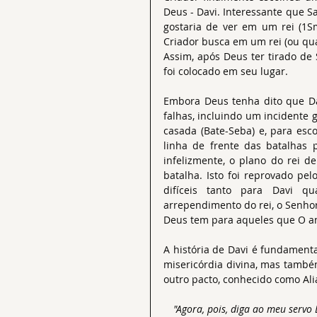
Deus - Davi. Interessante que Sau
gostaria de ver em um rei (1Sm
Criador busca em um rei (ou qua
Assim, após Deus ter tirado de 
foi colocado em seu lugar.
Embora Deus tenha dito que Da
falhas, incluindo um incidente 
casada (Bate-Seba) e, para esc
linha de frente das batalhas 
infelizmente, o plano do rei d
batalha. Isto foi reprovado pe
difíceis tanto para Davi qu
arrependimento do rei, o Senho
Deus tem para aqueles que O 
A história de Davi é fundament
misericórdia divina, mas tamb
outro pacto, conhecido como Ali
"Agora, pois, diga ao meu servo D