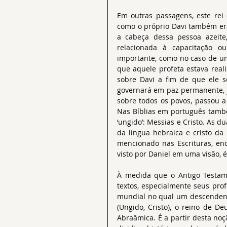
Em outras passagens, este re
como o próprio Davi também era
a cabeça dessa pessoa azeite
relacionada à capacitação 
importante, como no caso de um 
que aquele profeta estava real
sobre Davi a fim de que ele se
governará em paz permanente, j
sobre todos os povos, passou a
Nas Bíblias em português també
‘ungido’: Messias e Cristo. As d
da língua hebraica e cristo da
mencionado nas Escrituras, enc
visto por Daniel em uma visão, 
À medida que o Antigo Testame
textos, especialmente seus pro
mundial no qual um descendente
(Ungido, Cristo), o reino de De
Abraâmica. É a partir desta noç