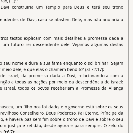
o, (...)”;
avi construiria um Templo para Deus e terá seu trono 
escendentes de Davi, caso se afastem Dele, mas não anularia a 
utros textos explicam com mais detalhes a promessa dada a 
e um futuro rei descendente dele. Vejamos algumas destas 
 o seu nome e dure a sua fama enquanto o sol brilhar. Sejam 
meio dele, e que elas o chamem bendito” (Sl 72:17):
 de Israel, da promessa dada a Davi, relacionando-a com a 
ção a todas as nações por meio da descendência de Israel: 
e Israel, todos os povos receberiam a Promessa da Aliança 
nasceu, um filho nos foi dado, e o governo está sobre os seus 
vilhoso Conselheiro, Deus Poderoso, Pai Eterno, Príncipe da 
o, e haverá paz sem fim sobre o trono de Davi e sobre o seu 
com justiça e retidão, desde agora e para sempre. O zelo do 
s 9:6,7):