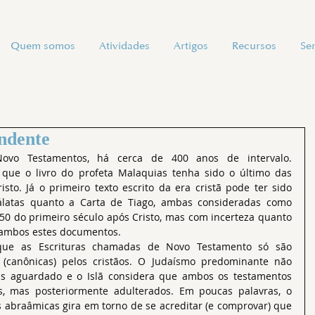
Quem somos
Atividades
Artigos
Recursos
Se
endente
 que o livro do profeta Malaquias tenha sido o último das 
isto. Já o primeiro texto escrito da era cristã pode ter sido 
álatas quanto a Carta de Tiago, ambas consideradas como 
50 do primeiro século após Cristo, mas com incerteza quanto 
 ambos estes documentos.
(canônicas) pelos cristãos. O Judaísmo predominante não 
s aguardado e o Islã considera que ambos os testamentos 
s, mas posteriormente adulterados. Em poucas palavras, o 
es abraâmicas gira em torno de se acreditar (e comprovar) que 