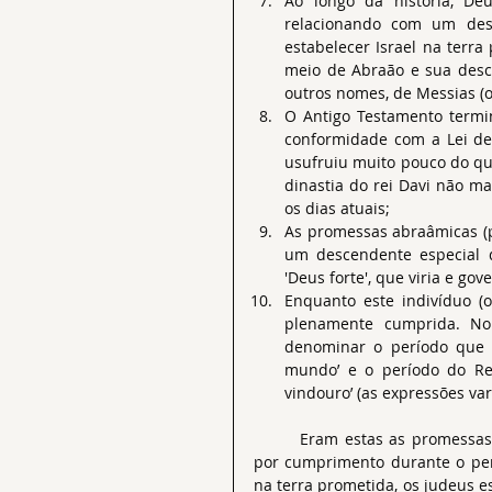
Ao longo da história, De
relacionando com um desc
estabelecer Israel na terra
meio de Abraão e sua desce
outros nomes, de Messias (o
O Antigo Testamento termi
conformidade com a Lei de 
usufruiu muito pouco do qu
dinastia do rei Davi não ma
os dias atuais;
As promessas abraâmicas (pa
um descendente especial d
'Deus forte', que viria e go
Enquanto este indivíduo (o
plenamente cumprida. No p
denominar o período que a
mundo’ e o período do Rei
vindouro’ (as expressões var
	Eram estas as promessas que os judeus (os israelitas do Reino de Judá) aguardavam 
por cumprimento durante o per
na terra prometida, os judeus