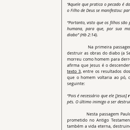
“Aquele que pratica o pecado é do
o Filho de Deus se manifestou: par
“Portanto, visto que os filhos sã
humana, para que, por sua mor
diabo” (
Hb 2:14
).
              Na primeira passag
destruir as obras do diabo (a Se
morreu como homem para derrot
texto 3
, entre os resultados do
que o homem voltaria ao pó, de
seguinte:
“Pois é necessário que ele [Jesus] 
r
pés. O último inimigo a ser destru
              Nesta passagem Pau
prometido no Antigo Testament
também a vida eterna, destruind