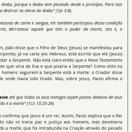
 diabo, porque o diabo vem pecando desde o princípio. Para isso 
a destruir as obras do diabo” (
1Jo 3:8
).
o pessoas de carne e sangue, ele também participou dessa condição 
te, derrotasse aquele que tem o poder da morte, isto é, o 
em, João disse que o Filho de Deus (Jesus) se manifestou para 
rpente). Já na carta aos Hebreus, está escrito que ele (Jesus) 
ar a Serpente. Não está claro então que o Novo Testamento 
afirma que Jesus é o descendente que viria de Eva e que pisaria a Serpente? Como visto no 
s homens seguirem a Serpente está a morte: o Criador disse 
 onde havia sido tirado. Mas, sobre Jesus, Paulo afirma o 
eine
 até que todos os seus inimigos sejam postos debaixo de seus 
ído é a morte” (1Co
 15:25-26
)
lo confirma que Jesus é um rei. Assim, Paulo explica que o Rei 
o não só traria paz e justiça aos homens, mas devolveria 
o a morte, que foi introduzida na Criação através do pecado 