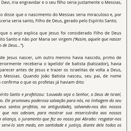
vi, iria engravidar e o seu filho seria justamente o Messias, 
o disse que o nascimento do Messias seria miraculoso e, por 
eria seria santo, Filho de Deus, gerado pelo Espírito Santo;
que o anjo explica que Jesus foi considerado Filho de Deus 
rito Santo e não por Maria ser virgem 
(“Assim, aquele que nascer 
 de Deus...”
).
eriormente receberia o ‘apelido’ de batista (batizador), havia 
arecer antes de Jesus e trazer os israelitas de volta a Deus, 
o Messias. Quando João Batista nasceu, seu pai, de nome 
 confirma o que os profetas já haviam dito:
pírito Santo e profetizou: ‘Louvado seja o Senhor, o Deus de Israel, 
vo. Ele promoveu poderosa salvação para nós, na linhagem do seu 
eus santos profetas, na antiguidade), salvando-nos dos nossos 
 que nos odeiam, para mostrar sua misericórdia aos nossos 
 aliança, o juramento que fez ao nosso pai Abraão: resgatar-nos 
servi-lo sem medo, em santidade e justiça, diante dele todos os 