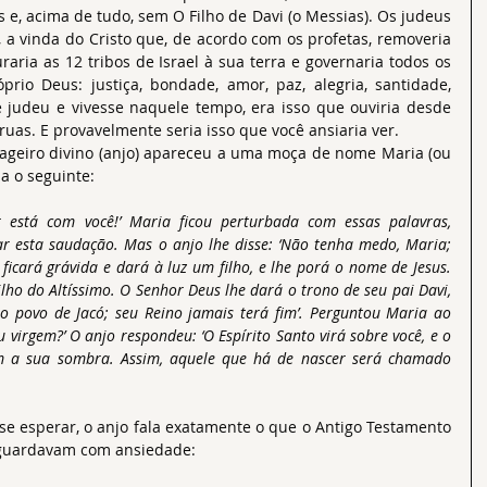
s e, acima de tudo, sem O Filho de Davi (o Messias). Os judeus 
 vinda do Cristo que, de acordo com os profetas, removeria 
uraria as 12 tribos de Israel à sua terra e governaria todos os 
rio Deus: justiça, bondade, amor, paz, alegria, santidade, 
e judeu e vivesse naquele tempo, era isso que ouviria desde 
uas. E provavelmente seria isso que você ansiaria ver.
la o seguinte:
or está com você!’ Maria ficou perturbada com essas palavras, 
ar esta saudação. Mas o anjo lhe disse: ‘Não tenha medo, Maria; 
ficará grávida e dará à luz um filho, e lhe porá o nome de Jesus. 
lho do Altíssimo. O Senhor Deus lhe dará o trono de seu pai Davi, 
o povo de Jacó; seu Reino jamais terá fim’. Perguntou Maria ao 
 virgem?’ O anjo respondeu: ‘O Espírito Santo virá sobre você, e o 
m a sua sombra. Assim, aquele que há de nascer será chamado 
aguardavam com ansiedade: