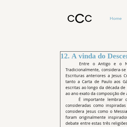
Home
12. A vinda do Desc
	Entre o Antigo e o Novo Testamentos, há cerca de 400 anos de intervalo. 
Tradicionalmente, considera-se
Escrituras anteriores a Jesus Cr
tanto a Carta de Paulo aos G
escritas ao longo da década de 
ao ano exato da composição de
	É importante lembrar que as Escrituras chamadas de Novo Testamento só são 
consideradas como inspiradas 
considera Jesus como o Messia
foram originalmente inspirado
debate entre estas três religiõ