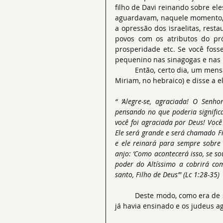
filho de Davi reinando sobre ele
aguardavam, naquele momento, a
a opressão dos israelitas, resta
povos com os atributos do próp
prosperidade etc. Se você foss
pequenino nas sinagogas e nas r
	Então, certo dia, um mensageiro divino (anjo) apareceu a uma moça de nome Maria (ou 
Miriam, no hebraico) e disse a e
“ ‘Alegre-se, agraciada! O Senh
pensando no que poderia signific
você foi agraciada por Deus! Você 
Ele será grande e será chamado Fi
e ele reinará para sempre sobre 
anjo: ‘Como acontecerá isso, se sou
poder do Altíssimo a cobrirá co
santo, Filho de Deus’" (
Lc 1:28-3
5)
	Deste modo, como era de se esperar, o anjo fala exatamente o que o Antigo Testamento 
já havia ensinado e os judeus 