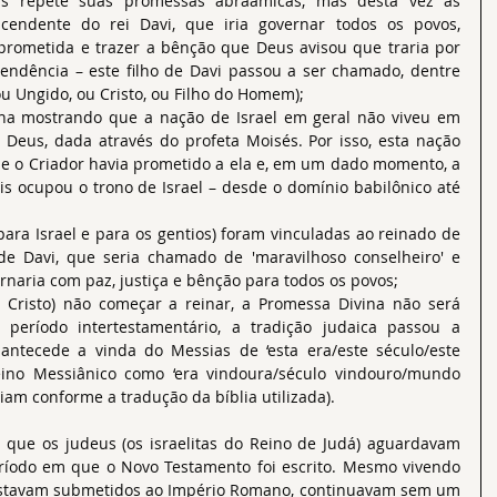
us repete suas promessas abraâmicas, mas desta vez as 
endente do rei Davi, que iria governar todos os povos, 
 prometida e trazer a bênção que Deus avisou que traria por 
ndência – este filho de Davi passou a ser chamado, dentre 
u Ungido, ou Cristo, ou Filho do Homem);
na mostrando que a nação de Israel em geral não viveu em 
Deus, dada através do profeta Moisés. Por isso, esta nação 
e o Criador havia prometido a ela e, em um dado momento, a 
is ocupou o trono de Israel – desde o domínio babilônico até 
ra Israel e para os gentios) foram vinculadas ao reinado de 
e Davi, que seria chamado de 'maravilhoso conselheiro' e 
vernaria com paz, justiça e bênção para todos os povos;
 Cristo) não começar a reinar, a Promessa Divina não será 
eríodo intertestamentário, a tradição judaica passou a 
ntecede a vinda do Messias de ‘esta era/este século/este 
no Messiânico como ‘era vindoura/século vindouro/mundo 
iam conforme a tradução da bíblia utilizada).
íodo em que o Novo Testamento foi escrito. Mesmo vivendo 
 estavam submetidos ao Império Romano, continuavam sem um 