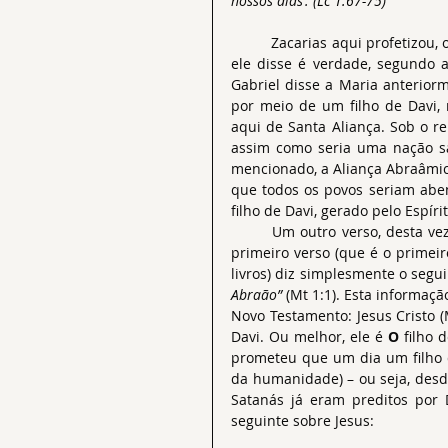
nossos dias’. (
Lc 1:67-75
)
	Zacarias aqui profetizou, ou seja, falou sob inspiração do Espírito de Deus: assim, o que 
ele disse é verdade, segundo a
Gabriel disse a Maria anteriorm
por meio de um filho de Davi,
aqui de Santa Aliança. Sob o re
assim como seria uma nação sa
mencionado, a Aliança Abraâmic
que todos os povos seriam aben
filho de Davi, gerado pelo Espír
	Um outro verso, desta vez do evangelho de Mateus, confirma isso de outro modo. Seu 
primeiro verso (que é o primei
livros) diz simplesmente o segui
Abraão”
 (Mt 1:1). Esta informaç
Novo Testamento: Jesus Cristo 
Davi. Ou melhor, ele é 
O
 filho 
prometeu que um dia um filho d
da humanidade) – ou seja, desde
Satanás já eram preditos por 
seguinte sobre Jesus: