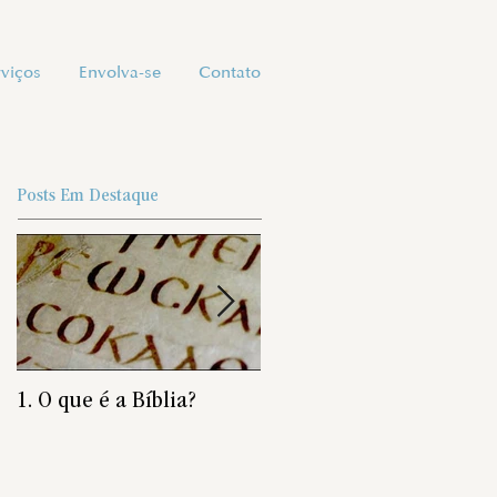
rviços
Envolva-se
Contato
Posts Em Destaque
1. O que é a Bíblia?
É preciso nascer de novo