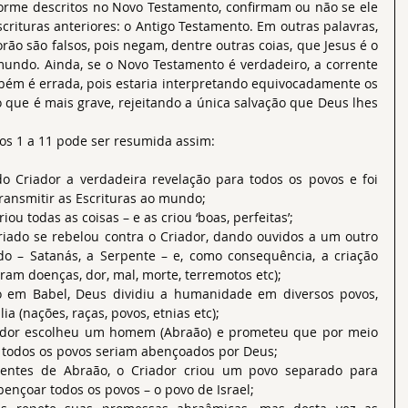
forme descritos no Novo Testamento, confirmam ou não se ele 
crituras anteriores: o Antigo Testamento. Em outras palavras, 
lcorão são falsos, pois negam, dentre outras coias, que Jesus é o 
mundo. Ainda, se o Novo Testamento é verdadeiro, a corrente 
m é errada, pois estaria interpretando equivocadamente os 
o que é mais grave, rejeitando a única salvação que Deus lhes 
xtos 1 a 11 pode ser resumida assim:
o Criador a verdadeira revelação para todos os povos e foi 
ransmitir as Escrituras ao mundo;
ou todas as coisas – e as criou ‘boas, perfeitas’;
iado se rebelou contra o Criador, dando ouvidos a um outro 
do – Satanás, a Serpente – e, como consequência, a criação 
iram doenças, dor, mal, morte, terremotos etc);
ão em Babel, Deus dividiu a humanidade em diversos povos, 
a (nações, raças, povos, etnias etc);
ador escolheu um homem (Abraão) e prometeu que por meio 
 todos os povos seriam abençoados por Deus;
entes de Abraão, o Criador criou um povo separado para 
nçoar todos os povos – o povo de Israel;