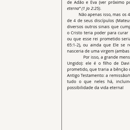
de Adão e Eva (
ver próximo po
eterna” (
1 Jo 2:25
)
.
	Não apenas isso, mas os 4 evangelhos, onde é retratada a vida de Jesus segundo a ótica 
de 4 de seus discípulos (Mateus
diversos outros sinais que cum
o Cristo teria poder para curar 
ou que esse rei prometido seria
65:1-2), ou ainda que Ele se r
nasceria de uma virgem (ambas p
              Por isso, a grande 
Ungido): ele é o filho de Dav
prometido, que traria a bênção 
Antigo Testamento: a remissão/r
tudo o que neles há, inclui
possibilidade da vida eterna!