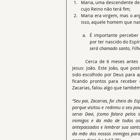
Maria, uma descendente de Da
cujo Reino não terá fim;
Maria era virgem, mas o anj
isso, aquele homem que nasc
É importante perceber 
por ter nascido do Espí
será chamado santo, Filho
	Cerca de 6 meses antes de Jesus nascer, um outro menino havia nascido, primo de 
Jesus: João. Este João, que post
sido escolhido por Deus para ap
ficando prontos para receber 
Zacarias, falou algo que também
“Seu pai, Zacarias, foi cheio do Es
porque visitou e redimiu o seu po
servo Davi, (como falara pelos s
inimigos e da mão de todos os
antepassados e lembrar sua santa
da mão dos nossos inimigos para 