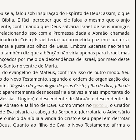
 Bíblia. É fácil perceber que ele falou o mesmo que o anjo 
ente, confirmando que Deus salvaria Israel de seus inimigos 
 relacionando isso com a Promessa dada a Abraão, chamada 
inado do Cristo, Israel teria sua prometida paz em sua terra, 
nta e justa aos olhos de Deus. Embora Zacarias não tenha 
a também diz que a bênção não viria apenas para Israel, mas 
çoados por meio da descendência de Israel, por meio deste 
ito Santo no ventre de Maria.
ro do Novo Testamento, segundo a ordem de organização dos 
nte:
“Registro da genealogia de Jesus Cristo, filho de Davi, filho de 
ão aparentemente desnecessária é talvez a mais importante do 
(Messias, Ungido) é descendente de Abraão e descendente de 
de Abraão e 
O
 filho de Davi. Como vimos no 
texto 3
, o Criador 
e Eva pisaria a cabeça da Serpente (derrotaria o Adversário 
 o início da Bíblia a vinda do Cristo e seu papel em derrotar 
Deus. Quanto ao filho de Eva, o Novo Testamento afirma o 