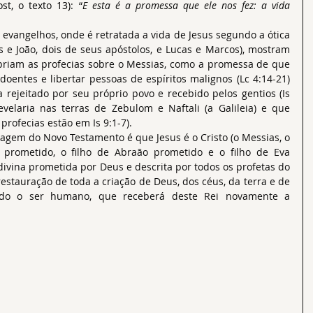
st, o texto 13
): “
E esta é a promessa que ele nos fez: a vida 
 e João, dois de seus apóstolos, e Lucas e Marcos), mostram 
priam as profecias sobre o Messias, como a promessa de que 
doentes e libertar pessoas de espíritos malignos (Lc 4:14-21) 
 rejeitado por seu próprio povo e recebido pelos gentios (Is 
evelaria nas terras de Zebulom e Naftali (a Galileia) e que 
rofecias estão em Is 9:1-7).
mensagem do Novo Testamento é que Jesus é o Cristo (o Messias, o 
i prometido, o filho de Abraão prometido e o filho de Eva 
divina prometida por Deus e descrita por todos os profetas do 
estauração de toda a criação de Deus, dos céus, da terra e de 
ndo o ser humano, que receberá deste Rei novamente a 