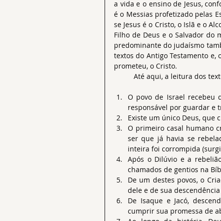
a vida e o ensino de Jesus, con
é o Messias profetizado pelas Es
se Jesus é o Cristo, o Islã e o A
Filho de Deus e o Salvador do 
predominante do judaísmo també
textos do Antigo Testamento e, 
prometeu, o Cristo.
	Até aqui, a leitura dos te
O povo de Israel recebeu d
responsável por guardar e t
Existe um único Deus, que cri
O primeiro casal humano cr
ser que já havia se rebela
inteira foi corrompida (surg
Após o Dilúvio e a rebeli
chamados de gentios na Bíbli
De um destes povos, o Cri
dele e de sua descendência
De Isaque e Jacó, descend
cumprir sua promessa de abe