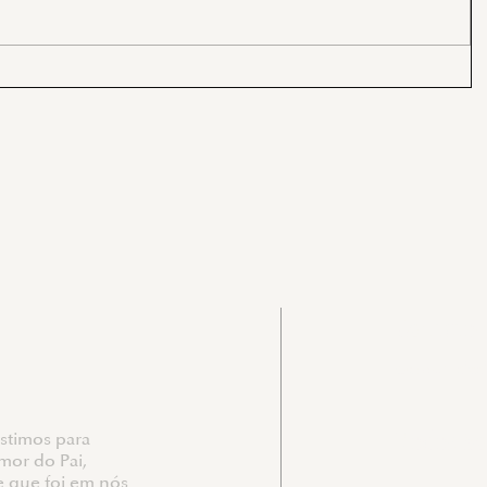
Contate-
comunidad
stimos para
Redes So
mor do Pai,
e que foi em nós