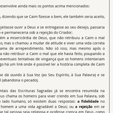
 desenvolve ainda mais os pontos acima mencionados:
, dizendo que se Caim fizesse o bem, ele também seria aceito, 
jeitasse ouvir a Deus e se entregasse ao seu desejo, passaria 
e permaneceria sob a rejeição do Criador;  
m a misericórdia de Deus, que não retribuiu a Caim o mal 
o, mas o chamou a mudar de atitude e viver uma vida correta 
chama de arrependimento. Não só isso, mas mesmo após o 
a não retribuir a Caim o mal que ele havia feito, poupando a 
 eventuais tentativas de vingança que os homens intentariam 
igo há um link onde é possível ler a história completa de Caim 
e dá ouvido à Sua Voz (ao Seu Espírito, à Sua Palavra) e se 
l (abandona o pecado). 
is das Escrituras Sagradas já se encontra resumida na 
eus chama os homens para viver crendo em Sua Palavra, sob 
o lado humano, só existem duas respostas: 
a fidelidade 
no 
 homem a uma vida agradável a Deus; ou 
a rejeição
 em se 
 tal pessoa seja religiosa e professe crença em Deus, como 