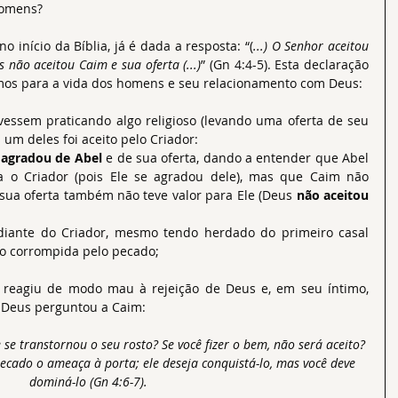
homens?
 início da Bíblia, já é dada a resposta: “(
...) O Senhor aceitou 
 não aceitou Caim e sua oferta (...)
” (Gn 4:4-5). Esta declaração 
imos para a vida dos homens e seu relacionamento com Deus:
vessem praticando algo religioso (levando uma oferta de seu 
um deles foi aceito pelo Criador:  
 agradou de Abel
 e de sua oferta, dando a entender que Abel 
a o Criador (pois Ele se agradou dele), mas que Caim não 
 sua oferta também não teve valor para Ele (Deus 
não aceitou 
diante do Criador, mesmo tendo herdado do primeiro casal 
o corrompida pelo pecado; 
m reagiu de modo mau à rejeição de Deus e, em seu íntimo, 
 Deus perguntou a Caim:
 se transtornou o seu rosto? Se você fizer o bem, não será aceito? 
pecado o ameaça à porta; ele deseja conquistá-lo, mas você deve 
dominá-lo (Gn 4:6-7).