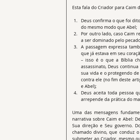
Esta fala do Criador para Caim
Deus confirma o que foi dito
do mesmo modo que Abel;  
Por outro lado, caso Caim re
a ser dominado pelo pecado 
A passagem expressa també
que já estava em seu coraçã
– isso é o que a Bíblia 
assassinato, Deus continua 
sua vida e o protegendo de
contra ele (no fim deste art
e Abel);  
Deus aceita toda pessoa qu
arrepende da prática do ma
Uma das mensagens fundamenta
narrativa sobre Caim e Abel: D
Sua direção e Seu governo. D
chamado divino, que conduz o
submeter ao Criador, mesmo que