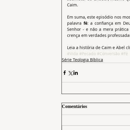
Caim.
Em suma, este episódio nos most
palavra 
fé
: a confiança em Deu
Senhor - e não a mera prática 
crença em verdades professadas
Leia a história de Caim e Abel cl
#Vida
#Pecado
#Conversão
#Fé
Série Teologia Bíblica
Comentários