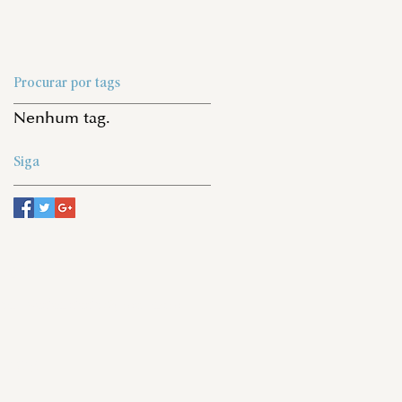
Procurar por tags
Nenhum tag.
Siga
nos
ecristadacidade@gmail.com
ciais