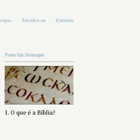
rviços
Envolva-se
Contato
Posts Em Destaque
1. O que é a Bíblia?
É preciso nascer de novo